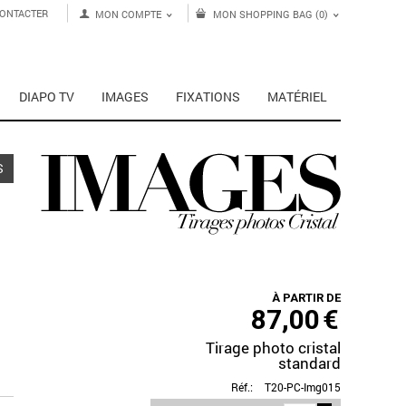
ONTACTER
MON COMPTE
MON SHOPPING BAG (0)
DIAPO TV
IMAGES
FIXATIONS
MATÉRIEL
S
À PARTIR DE
87,00
€
Tirage photo cristal
standard
Réf.:
T20-PC-Img015