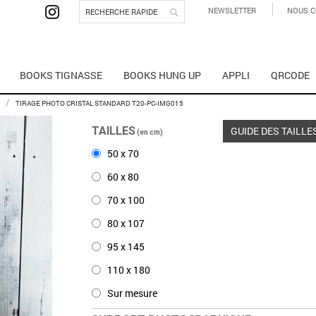
NEWSLETTER
NOUS C
BOOKS TIGNASSE
BOOKS HUNG UP
APPLI
QRCODE
/
TIRAGE PHOTO CRISTAL STANDARD T20-PC-IMG015
TAILLES
GUIDE DES TAILLE
(en cm)
50 x 70
60 x 80
70 x 100
80 x 107
95 x 145
110 x 180
Sur mesure