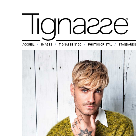
/
/
/
/
ACCUEIL
IMAGES
TIGNASSE N° 20
PHOTOS CRISTAL
STANDARDS