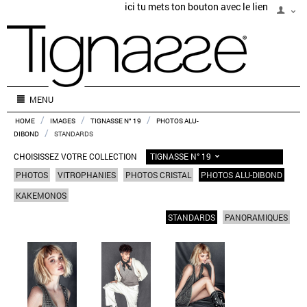
ici tu mets ton bouton avec le lien
MENU
/
/
/
HOME
IMAGES
TIGNASSE N° 19
PHOTOS ALU-
/
DIBOND
STANDARDS
TIGNASSE N° 19
CHOISISSEZ VOTRE COLLECTION
PHOTOS
VITROPHANIES
PHOTOS CRISTAL
PHOTOS ALU-DIBOND
KAKEMONOS
STANDARDS
PANORAMIQUES