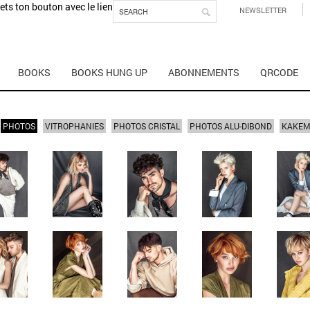
mets ton bouton avec le lien
NEWSLETTER
BOOKS
BOOKS HUNG UP
ABONNEMENTS
QRCODE
PHOTOS
VITROPHANIES
PHOTOS CRISTAL
PHOTOS ALU-DIBOND
KAKE