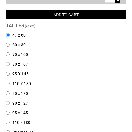
−
ADD TO CART
TAILLES
(en cm)
47 x 60
60 x 80
70 x 100
80 x 107
95 X 145
110 X 180
80 x 120
90 x 127
95 x 145
110 x 180