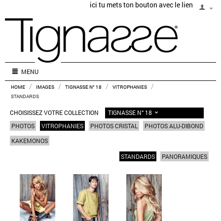
ici tu mets ton bouton avec le lien
MENU
/
/
/
/
HOME
IMAGES
TIGNASSE N° 18
VITROPHANIES
STANDARDS
TIGNASSE N° 18
CHOISISSEZ VOTRE COLLECTION
PHOTOS
VITROPHANIES
PHOTOS CRISTAL
PHOTOS ALU-DIBOND
KAKEMONOS
STANDARDS
PANORAMIQUES