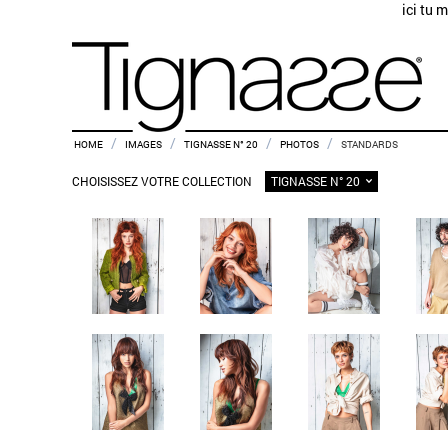
ici tu 
/
/
/
/
HOME
IMAGES
TIGNASSE N° 20
PHOTOS
STANDARDS
TIGNASSE N° 20
CHOISISSEZ VOTRE COLLECTION