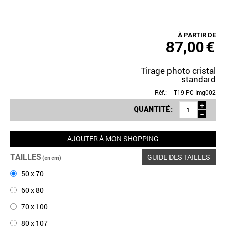
À PARTIR DE
87,00
€
Tirage photo cristal
standard
Réf.:
T19-PC-Img002
+
QUANTITÉ:
−
AJOUTER À MON SHOPPING
TAILLES
GUIDE DES TAILLES
(en cm)
50 x 70
60 x 80
70 x 100
80 x 107