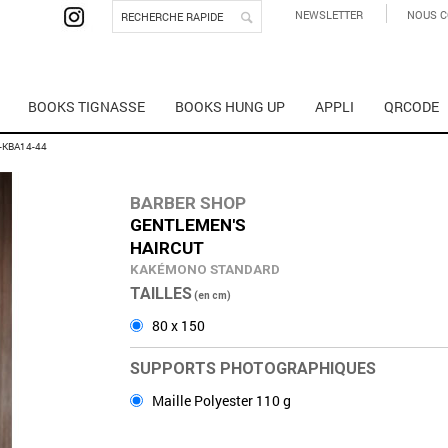
NEWSLETTER
NOUS C
BOOKS TIGNASSE
BOOKS HUNG UP
APPLI
QRCODE
-KBA14-44
BARBER SHOP
GENTLEMEN'S­
HAIRCUT
KAKÉMONO STANDARD
TAILLES
(en cm)
80 x 150
SUPPORTS PHOTOGRAPHIQUES
Maille Polyester 110 g