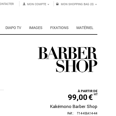
ONTACTER
MON COMPTE
MON SHOPPING BAG (0)
DIAPO TV
IMAGES
FIXATIONS
MATÉRIEL
À PARTIR DE
99,00
€
HT
Kakémono Barber Shop
Réf.:
T14-KBA14-44