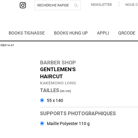
NEWSLETTER
NOUS C
BOOKS TIGNASSE
BOOKS HUNG UP
APPLI
QRCODE
-KBA14-41
BARBER SHOP
GENTLEMEN'S­
HAIRCUT
KAKÉMONO LONG
TAILLES
(en cm)
55 x 140
SUPPORTS PHOTOGRAPHIQUES
Maille Polyester 110 g