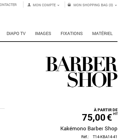
ONTACTER
MON COMPTE
MON SHOPPING BAG (0)
DIAPO TV
IMAGES
FIXATIONS
MATÉRIEL
À PARTIR DE
75,00
€
HT
Kakémono Barber Shop
Réf.:
T14-KBA14-41