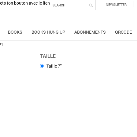
mets ton bouton avec le lien
NEWSLETTER
BOOKS
BOOKS HUNG UP
ABONNEMENTS
QRCODE
E]
TAILLE
Taille 7"