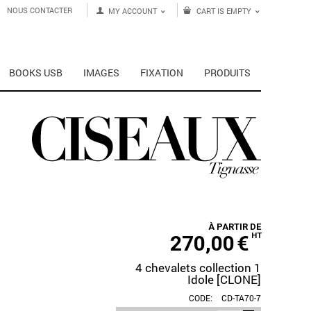
NOUS CONTACTER
MY ACCOUNT
CART IS EMPTY
BOOKS USB
IMAGES
FIXATION
PRODUITS
À PARTIR DE
270,00
€
HT
4 chevalets collection 1
Idole [CLONE]
CODE:
CD-TA70-7