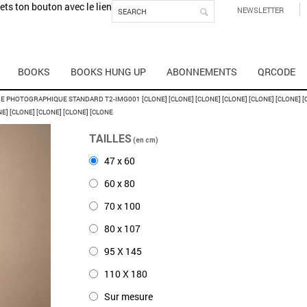
mets ton bouton avec le lien
NEWSLETTER
BOOKS
BOOKS HUNG UP
ABONNEMENTS
QRCODE
E PHOTOGRAPHIQUE STANDARD T2-IMG001 [CLONE] [CLONE] [CLONE] [CLONE] [CLONE] [CLONE] [CL
NE] [CLONE] [CLONE] [CLONE] [CLONE
TAILLES
(en cm)
47 x 60
60 x 80
70 x 100
80 x 107
95 X 145
110 X 180
Sur mesure