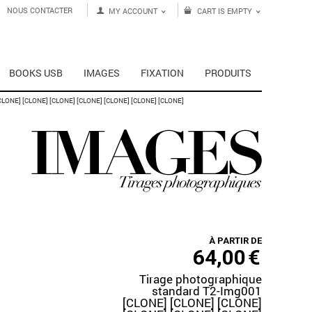
NOUS CONTACTER
MY ACCOUNT
CART IS EMPTY
BOOKS USB
IMAGES
FIXATION
PRODUITS
ONE] [CLONE] [CLONE] [CLONE] [CLONE] [CLONE] [CLONE]
À PARTIR DE
64,00
€
Tirage photographique
standard T2-Img001
[CLONE] [CLONE] [CLONE]