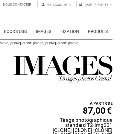
NOUS CONTACTER
MY ACCOUNT
CART IS EMPTY
BOOKS USB
IMAGES
FIXATION
PRODUITS
ONE] [CLONE] [CLONE] [CLONE] [CLONE] [CLONE] [CLONE]
À PARTIR DE
87,00
€
Tirage photographique
standard T2-Img001
[CLONE] [CLONE] [CLONE]