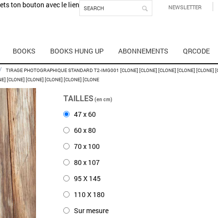
mets ton bouton avec le lien
NEWSLETTER
BOOKS
BOOKS HUNG UP
ABONNEMENTS
QRCODE
/
TIRAGE PHOTOGRAPHIQUE STANDARD T2-IMG001 [CLONE] [CLONE] [CLONE] [CLONE] [CLONE] [CL
NE] [CLONE] [CLONE] [CLONE] [CLONE] [CLONE
TAILLES
(en cm)
47 x 60
60 x 80
70 x 100
80 x 107
95 X 145
110 X 180
Sur mesure