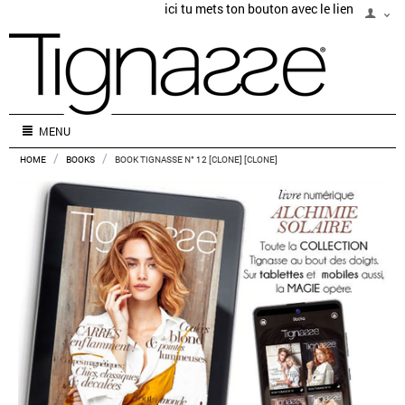
ici tu mets ton bouton avec le lien
MENU
/
/
HOME
BOOKS
BOOK TIGNASSE N° 12 [CLONE] [CLONE]