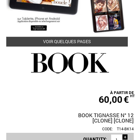
VOIR QUELQUES PAGES
À PARTIR DE
60,00
€
HT
BOOK TIGNASSE N° 12
[CLONE] [CLONE]
CODE:
T14-BK14
+
QUANTITY: