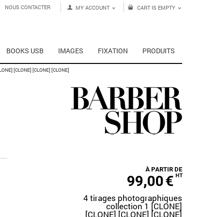
NOUS CONTACTER
MY ACCOUNT
CART IS EMPTY
BOOKS USB
IMAGES
FIXATION
PRODUITS
LONE] [CLONE] [CLONE] [CLONE]
À PARTIR DE
99,00
€
HT
4 tirages photographiques
collection 1 [CLONE]
[CLONE] [CLONE] [CLONE]